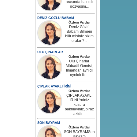
arasında hazırdı
gözyaşım...
DENİZ GÖZLÜ BABAM
Özlem Vardar
Deniz Gözlü
Babam Bilmem
bilir misiniz bizim
oraları?...
ULU ÇINARLAR
Özlem Vardar
Ulu Çınarlar
Mübadil Gemisi,
limandan ayrıldı
ayrılalı iki...
ÇIPLAK AYAKLI İRİNİ
Özlem Vardar
ÇIPLAK AYAKLI
IRINI Yalniz
kusura
bakmayiniz, biraz
azidir...
SON BAYRAM
Özlem Vardar
SON BAYRAMSon
Bayram