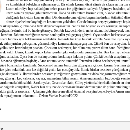
ardımızda öksüz bırakıp yuvamızı yüremeye başladık ağır ağır. Artık duyduğum tek ses ayrı
ve kundaktaki bebeklerin ağlamalarıydı. Bir elimle kızımı, öteki elimle de sıkıca sarmıştım
Lazım olur diye hep sakladığım kefen parası ise göğsümde saklıydı. Üşümeye başladım, a
üzere olan bir yaprak gibi titriyordum. Daha da sıkı tuttum kızımın elini, o kadar sıkı tutm
dediğinde fark ettim kızaran elini. Dik durmalıydım, eğilen başımı kaldırdım, örtüsünü düze
olmaz diye belime koyduğum kasaturamı yokladım. Geride bırakıp herşeyi yürümeye başl
ı sıklaştırdım, çünkü daha fazla dayanamayacaktım. Ne bir bir boşalan evleri görmeye, ne topra
ğlayan Selanik’imi bu halde görmeye. Son bir kez derin derin nefes aldım; hiç bitmeyecek hasr
kazıdım. Rıhtıma vardığımız zaman sanki yıllar yılı geçmiş gibiydi. Oysa sadece birkaç saat y
milere binmek için beklememizi söylediler. Kenarda bir köşe bulduk kızımla. Sessizce iliştik ö
fark ettim yırtılan pabuçumu, görmesin diye kızım saklamaya çalıştım. Çünkü ben bir anaydım. İ
 yolluk için hazırladığım pitadan. Çocuktur acıkmıştır, bir dilim ona, yarım dilim bana. Yediğimi
ak kaldı. Deniz, köpük köpük kabarıyordu tıpkı korku dolu yüreğim gibi. Buz kesmişti elle
tuğunu anladım. Oysa ben de korkuyordum, korkmaya hakkım yoktu. Çünkü ben bir anaydım. İp g
bir anda ağlamaya başladı; - Ama unuttuk anne, unuttuk! Tetemden kalma bez bebeğimi unuttu
ücü bulamadım kendimde. Sadece sol yanıma bastırdım gözyaşları içindeki kızımı. Susması gere
ize iyice sokulduk, ana kız değil iki yetim kız çocuğuyduk. İkimiz birden sessizce yüreğimizin 
ğe akıtıyorduk. İkimiz birden sessizce yüreğimizin gözyaşların bir daha hiç görmeyeceğimiz e
, kaç gözyaşı, kaç kahkaha, kaç acı, saymadım, bilmiyorum. Ama unutamadım bez bebeğe sessizc
ayurdumuzda kök saldık, Sardunyalar, Ortancalar ektik, Güleç yüzümüz hiç eksik olmadı en dertl
lar dağıttık komşulara, Kader bizi düşürse de dermansız hasret derdine yine de şükür ettik bugü
 daldık gittik ta uzaklara; - Çıkayım gideyim urum eline! Arzuhal vereyim beylerbeyine Aman a
ık toprağımızın kokusunu... Özlem Vardar Istanbul/2022
3
le