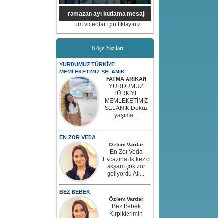
ramazan ayı kutlama mesajı
Tüm videolar için tıklayınız.
Köşe Yazıları
YURDUMUZ TÜRKİYE
MEMLEKETİMİZ SELANİK
FATMA ARIKAN
YURDUMUZ
TÜRKİYE
MEMLEKETİMİZ
SELANİK Dokuz
yaşıma...
EN ZOR VEDA
Özlem Vardar
En Zor Veda
Evcazına ilk kez o
akşam çok zor
geliyordu Ali....
BEZ BEBEK
Özlem Vardar
Bez Bebek
Kirpiklerimin