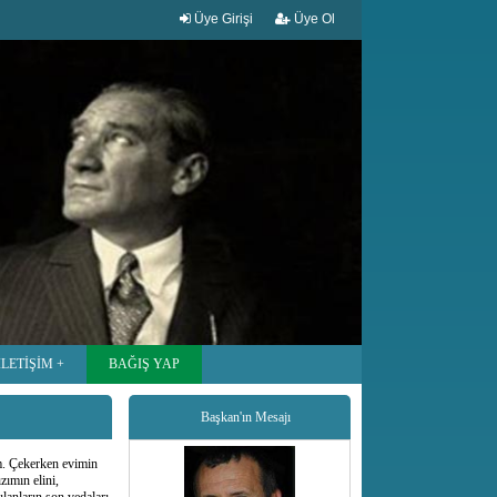
Üye Girişi
Üye Ol
İLETİŞİM
BAĞIŞ YAP
Başkan'ın Mesajı
m. Çekerken evimin
zımın elini,