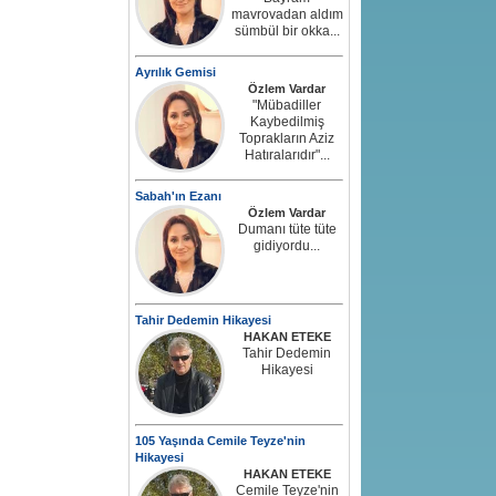
mavrovadan aldım
sümbül bir okka...
Ayrılık Gemisi
Özlem Vardar
"Mübadiller
Kaybedilmiş
Toprakların Aziz
Hatıralarıdır"...
Sabah'ın Ezanı
Özlem Vardar
Dumanı tüte tüte
gidiyordu...
Tahir Dedemin Hikayesi
HAKAN ETEKE
Tahir Dedemin
Hikayesi
105 Yaşında Cemile Teyze'nin
Hikayesi
HAKAN ETEKE
Cemile Teyze'nin