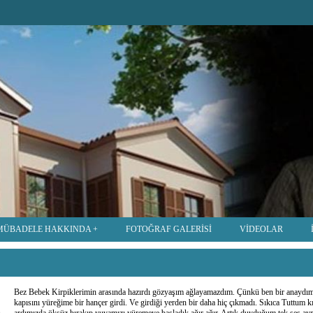
MÜBADELE HAKKINDA
FOTOĞRAF GALERİSİ
VİDEOLAR
Bez Bebek Kirpiklerimin arasında hazırdı gözyaşım ağlayamazdım. Çünkü ben bir anaydı
kapısını yüreğime bir hançer girdi. Ve girdiği yerden bir daha hiç çıkmadı. Sıkıca Tuttum kı