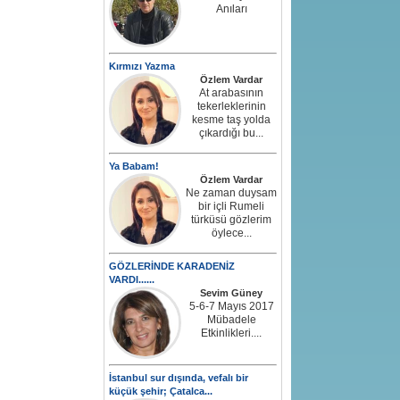
Anıları
Kırmızı Yazma
Özlem Vardar
At arabasının
tekerleklerinin
kesme taş yolda
çıkardığı bu...
Ya Babam!
Özlem Vardar
Ne zaman duysam
bir içli Rumeli
türküsü gözlerim
öylece...
GÖZLERİNDE KARADENİZ
VARDI......
Sevim Güney
5-6-7 Mayıs 2017
Mübadele
Etkinlikleri....
İstanbul sur dışında, vefalı bir
küçük şehir; Çatalca...