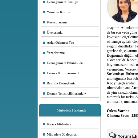
Derneğimizin Tüzüğü
Yönetim Kurulu
Kurucularımız
anaydım. Adımlarımız
de bu son veda günü a
Üyelerimiz
kokusunu ciğerlerime 
olmamıştı ayılalı. Ge
Aidat Ödemesi Yap
eteğimi düzeltirken 
gerekse de, çıkarttım
Yazarlarımız
Boğazımda düğüm olar
sıkıca sarıldı. Kork
Derneğimizin Etkinlikleri
boynuma sarılmışken 
veremedim. Verecek g
Dernek Kurullarımız
Suskunlaştı. Birbirim
unuttuğumuz bez bebe
Kaç yıl geçti aradan
Basında Derneğimiz
rıhtımdaki o anı. An
de yine sakızlı lokma
Dernek Temsilciliklerimiz
tutturduk bir türkü,
unutmadık, unutamad
Mübadele Hakkında
Özlem Vardar
Okunma Sayısı: 258
Kısaca Mübadele
Mübadele Sözleşmesi
Yorum Ek