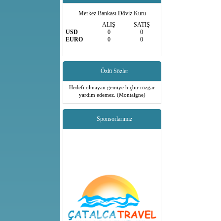
Merkez Bankası Döviz Kuru
ALIŞ
SATIŞ
USD
0
0
EURO
0
0
Özlü Sözler
Hedefi olmayan gemiye hiçbir rüzgar
yardım edemez. (Montaigne)
Sponsorlarımız
Web sitesine git