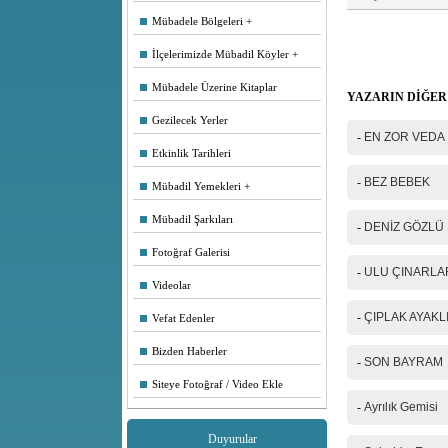
Mübadele Bölgeleri
İlçelerimizde Mübadil Köyler
Ad Soyad(*)
Mübadele Üzerine Kitaplar
YAZARIN DİĞER
Mail
Gezilecek Yerler
-
EN ZOR VEDA
Etkinlik Tarihleri
Telefon
-
BEZ BEBEK
Mübadil Yemekleri
Mesajınız(*)
Mübadil Şarkıları
-
DENİZ GÖZLÜ
Fotoğraf Galerisi
-
ULU ÇINARLA
Videolar
IP Adresiniz
-
ÇIPLAK AYAKLI
Vefat Edenler
Güvenlik kod
Bizden Haberler
-
SON BAYRAM
Siteye Fotoğraf / Video Ekle
-
Ayrılık Gemisi
Duyurular