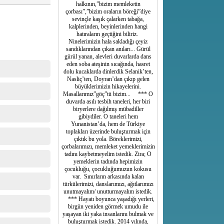
halkının,”bizim memleketin
çorbası”,”bizim oraların böreği”diye
sevinçle kaşık çalarken tabağa,
kalplerinden, beyinlerinden hangi
hatıraların geçtiğini biliriz.
Ninelerimizin hala sakladığı çeyiz
sandıklarından çıkan anıları... Gürül
gürül yanan, alevleri duvarlarda dans
eden soba ateşinin sıcağında, hasret
dolu kucaklarda dinlerdik Selanik’ten,
Nasliç’ten, Doyran’dan çıkıp gelen
büyüklerimizin hikayelerini.
Masallarımız”göç”tü bizim... *** O
duvarda asılı tesbih taneleri, her biri
biryerlere dağılmış mübadiller
gibiydiler. O taneleri hem
Yunanistan’da, hem de Türkiye
toplakları üzerinde buluşturmak için
çıktık bu yola. Böreklerimizi,
çorbalarımızı, memleket yemeklerimizin
tadını kaybetmeyelim istedik. Zira; O
yemeklerin tadında hepimizin
çocukluğu, çocukluğumuzun kokusu
var. Sınırların arkasında kalan
türkülerimizi, danslarımızı, ağıtlarımızı
unutmayalım/ unutturmayalım istedik.
*** Hayatı boyunca yaşadığı yerleri,
birgün yeniden görmek umudu ile
yaşayan iki yaka insanlarını bulmak ve
buluşturmak istedik. 2014 yılında,