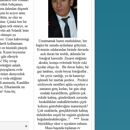
lanların son vedaları
 yolluk bohçamızı.
deta dalından düşmek
uşum ki acıyor anne
lttim, ne olur ne
adım. Çünkü ben bir
ğımı terk etmeye, ne
etin adı Selanik’imin
a olmuştu ya
ylece. Uzun kahverengi
Unutmamak bazen mutluluktur, her
dareli kullanmam
başka bir umutla aydınlanır gökyüzü...
z en hüzünlü pitaydı.
Evimizin odalarından birinde duvarda
rim. Kızım boynuma
asılı duran bir tesbih, aklımda bir
ibi elleriyle
fotoğraf karesidir. Ziyaret ettiğimiz
k! Hiç cevap
akraba, komşu evlerinde böyle eski
ktiğini anladı.
eşyalar oluşu da... Bir duvar halısı, bir
gözyaşlarını evde
gaz lambası, siyah-beyaz fotoğraflar ,
vimize akıtıyorduk.
bir çeyiz sandığı, ya da kanaviçe
e veda ettiğimiz
işlemeli bir mutfak perdesi... Perdeyi
i anımızda, Kandiller
süsleyecek motifleri aşkla seçerken o
ne, Efkarlandık mı
zamanın genç kızları, bir gün olup
man! Ama hiç
oradaki karanfillerin, güllerin çok
eskide kalmış, gönderilmek zorunda
bırakıldıkları mahallelerinden çiçek
kokusu getirebileceğine inanırmıydı?
Çok uzaklarda, gençliklerinde kalmış
türkülerden neşeli bir ezginin gözlerini
buğulandırabileceğini..? *** İnsan
büyüdükçe okur o eşyaların ruhunu.
Masa başında toplanan ev