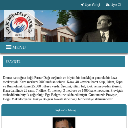
Üye Girişi
Üye Ol
MENU
PRAVIŞTE
Drama sancağına bağlı Pırnar Dağı eteğinde ve büyük bir bataklığın yanında bir kaza
merkeziydi. Kaza merkezi 2000 nüfusa sahipti. Kaza, 40 köyden ibaret olup, İslam, Kıpti
ve Rum olmak üzere 25.000 nüfusu vardı. Üretimi; tütün, bal, ipek ve meyveden ibaretti.
Kaza dahilinde 25 cami, 7 kilise, 41 mektep, 3 medrese ve 1400 hane mevcuttu. Praviştalı
mübadillerin büyük çoğunluğu Ege Bölgesi’ne iskân edilmiştir. Günümüzde Pravişte,
Doğu Makedonya ve Trakya Bölgesi Kavala iline bağlı bir belediye statüsündedir.
Başkan'ın Mesajı