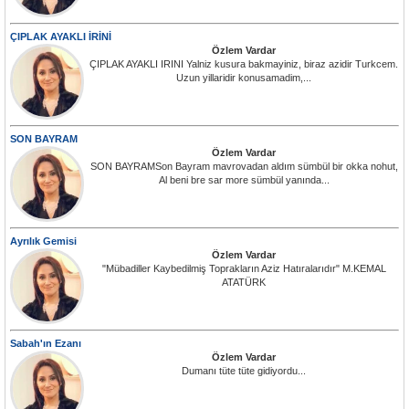
ÇIPLAK AYAKLI İRİNİ
Özlem Vardar
ÇIPLAK AYAKLI IRINI Yalniz kusura bakmayiniz, biraz azidir Turkcem.
Uzun yillaridir konusamadim,...
SON BAYRAM
Özlem Vardar
SON BAYRAMSon Bayram mavrovadan aldım sümbül bir okka nohut,
Al beni bre sar more sümbül yanında...
Ayrılık Gemisi
Özlem Vardar
"Mübadiller Kaybedilmiş Toprakların Aziz Hatıralarıdır" M.KEMAL
ATATÜRK
Sabah'ın Ezanı
Özlem Vardar
Dumanı tüte tüte gidiyordu...