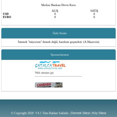
Merkez Bankası Döviz Kuru
ALIŞ
SATIŞ
USD
0
0
EURO
0
0
Özlü Sözler
İstemek "istiyorum" demek değil, harekete geçmektir. (A.Maurrois)
Sponsorlarımız
Web sitesine git
Web sitesine git
© Copyright 2020 V4.1 Tüm Hakları Saklıdır. |
Dernek Sitesi
|
Köy Sitesi