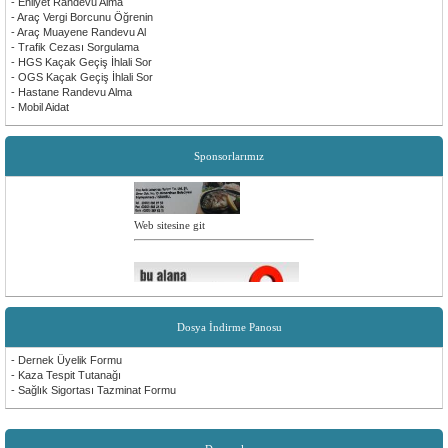
- Ehliyet Randevu Alma
- Araç Vergi Borcunu Öğrenin
- Araç Muayene Randevu Al
- Trafik Cezası Sorgulama
- HGS Kaçak Geçiş İhlali Sor
- OGS Kaçak Geçiş İhlali Sor
- Hastane Randevu Alma
- Mobil Aidat
Sponsorlarımız
Web sitesine git
Dosya İndirme Panosu
- Dernek Üyelik Formu
- Kaza Tespit Tutanağı
- Sağlık Sigortası Tazminat Formu