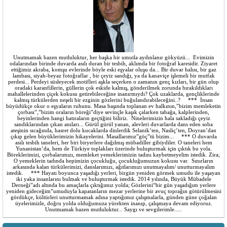
Unutmamak bazen mutluluktur, her başka bir umutla aydınlanır gökyüzü... Evimizin
odalarından birinde duvarda asılı duran bir tesbih, aklımda bir fotoğraf karesidir. Ziyaret
ettiğimiz akraba, komşu evlerinde böyle eski eşyalar oluşu da... Bir duvar halısı, bir gaz
lambası, siyah-beyaz fotoğraflar , bir çeyiz sandığı, ya da kanaviçe işlemeli bir mutfak
perdesi... Perdeyi süsleyecek motifleri aşkla seçerken o zamanın genç kızları, bir gün olup
oradaki karanfillerin, güllerin çok eskide kalmış, gönderilmek zorunda bırakıldıkları
mahallelerinden çiçek kokusu getirebileceğine inanırmıydı? Çok uzaklarda, gençliklerinde
kalmış türkülerden neşeli bir ezginin gözlerini buğulandırabileceğini..? *** İnsan
büyüdükçe okur o eşyaların ruhunu. Masa başında toplanan ev halkının,”bizim memleketin
çorbası”,”bizim oraların böreği”diye sevinçle kaşık çalarken tabağa, kalplerinden,
beyinlerinden hangi hatıraların geçtiğini biliriz. Ninelerimizin hala sakladığı çeyiz
sandıklarından çıkan anıları... Gürül gürül yanan, alevleri duvarlarda dans eden soba
ateşinin sıcağında, hasret dolu kucaklarda dinlerdik Selanik’ten, Nasliç’ten, Doyran’dan
çıkıp gelen büyüklerimizin hikayelerini. Masallarımız”göç”tü bizim... *** O duvarda
asılı tesbih taneleri, her biri biryerlere dağılmış mübadiller gibiydiler. O taneleri hem
Yunanistan’da, hem de Türkiye toplakları üzerinde buluşturmak için çıktık bu yola.
Böreklerimizi, çorbalarımızı, memleket yemeklerimizin tadını kaybetmeyelim istedik. Zira;
O yemeklerin tadında hepimizin çocukluğu, çocukluğumuzun kokusu var. Sınırların
arkasında kalan türkülerimizi, danslarımızı, ağıtlarımızı unutmayalım/ unutturmayalım
istedik. *** Hayatı boyunca yaşadığı yerleri, birgün yeniden görmek umudu ile yaşayan
iki yaka insanlarını bulmak ve buluşturmak istedik. 2014 yılında, Büyük Mübadele
Derneği”adı altında bu amaçlarla çıktığımız yolda; Gözlerini“bir gün yaşadığım yerlere
yeniden gideceğim”umuduyla kapatanların mezar yerlerine bir avuç toprağın götürülmesini
gördükçe, kültürleri unutturmamak adına yaptığımız çalışmalarla, günden güne çoğalan
üyelerimizle, doğru yolda olduğumuza yürekten inanıp, çalışmaya devam ediyoruz.
Unutmamak bazen mutluluktur... Saygı ve sevgilerimle.....