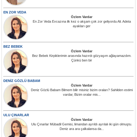
EN ZOR VEDA
Özlem Vardar
En Zor Veda Evcazına ilk kez o akşam çok zor geliyordu Ali. Adeta
ayakları ger
BEZ BEBEK
Özlem Vardar
Bez Bebek Kirpiklerimin arasında hazırdı gözyaşım ağlayamazdım.
Çünkü ben bir
DENİZ GÖZLÜ BABAM
Özlem Vardar
Deniz Gözlü Babam Bilmem bilir misiniz bizim oraları? Sahilden estimi
vardar, Bizim oralar mis...
ULU ÇINARLAR
Özlem Vardar
Ulu Çınarlar Mübadil Gemisi, limandan ayrıldı ayrılalı iki gün olmuştu.
Deniz ara ara çalkalansa da...