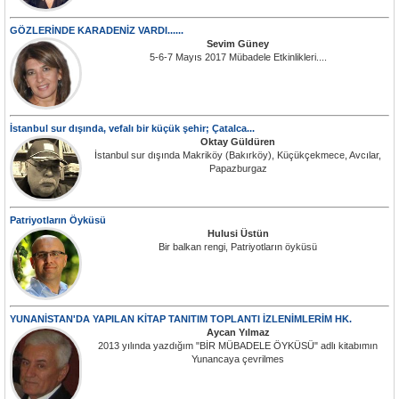
GÖZLERİNDE KARADENİZ VARDI......
Sevim Güney
5-6-7 Mayıs 2017 Mübadele Etkinlikleri....
İstanbul sur dışında, vefalı bir küçük şehir; Çatalca...
Oktay Güldüren
İstanbul sur dışında Makriköy (Bakırköy), Küçükçekmece, Avcılar,
Papazburgaz
Patriyotların Öyküsü
Hulusi Üstün
Bir balkan rengi, Patriyotların öyküsü
YUNANİSTAN'DA YAPILAN KİTAP TANITIM TOPLANTI İZLENİMLERİM HK.
Aycan Yılmaz
2013 yılında yazdığım "BİR MÜBADELE ÖYKÜSÜ" adlı kitabımın
Yunancaya çevrilmes