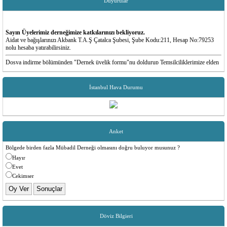
Duyurular
Sayın Üyelerimiz derneğimize katkılarınızı bekliyoruz.
Aidat ve bağışlarınızı Akbank T.A.Ş Çatalca Şubesi, Şube Kodu:211, Hesap No:79253
nolu hesaba yatırabilirsiniz.
Dosya indirme bölümünden "Dernek üyelik formu"nu doldurup Temsilciliklerimize elden
teslim edebilirsiniz
20 Nisan Pazar günü Büyük Mübadele Derneği olarak derneğimizin kuruluşunun 10. yıl
İstanbul Hava Durumu
dönümü adına düzenleyeceğimiz balomuzda Rumeli ezgileriyle ve muhteşem sahnesiyle
Cüneyt Şentürk gecemizi taçlandıracak. Sizleri de eğlence ve sürpriz dolu gecemizde
görmekten mutluluk duyarız. Bilet satın almak için 0532 012 78 17 nolu telden bizlerle
iletişime geçebilirsiniz.
Anket
Bölgede birden fazla Mübadil Derneği olmasını doğru buluyor musunuz ?
Hayır
Evet
Cekimser
Döviz Bilgieri